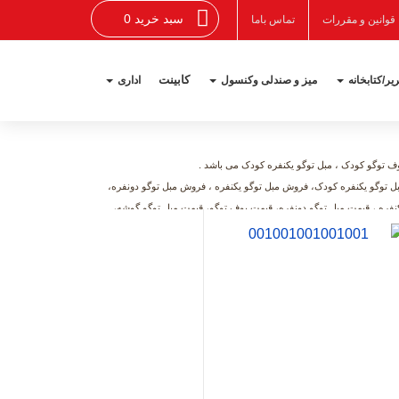
سبد خرید 0
قوانین و مقررات
تماس باما
کابینت
یر/کتابخانه
میز و صندلی وکنسول
اداری
وف توگو کودک ، مبل توگو یکنفره کودک می باشد .
بل توگو یکنفره کودک، فروش مبل توگو یکنفره ، فروش مبل توگو دونفره،
ره ، قیمت مبل توگو دونفره، قیمت پوف توگو، قیمت مبل توگو گوشه،
ودک
اضافه به سبد