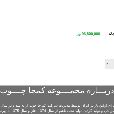
 به سبد
دک
96,800,000 ﷼
دربـــاره مجمــــوعه کمجا چــــوب
با استفاده از جک های آلما