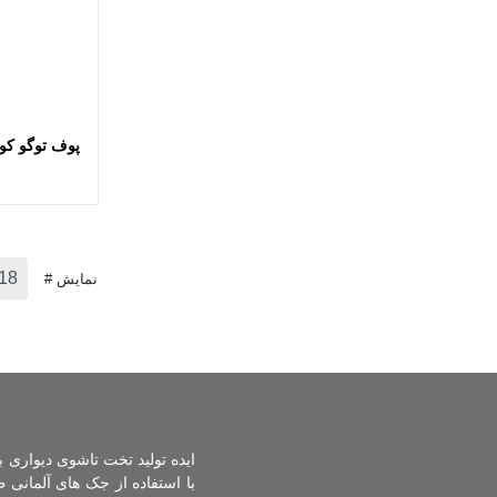
اضافه
پوف توگو کو
نمایش #