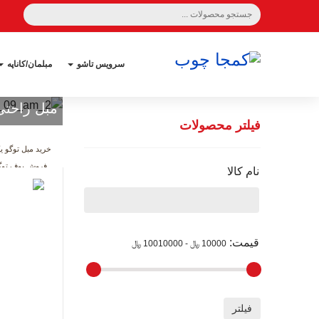
سرویس تاشو
مبلمان/کاناپه
مبل راحتی
فیلتر محصولات
خرید مبل توگو ی
فروش پوف توگو
نام کالا
قیمت
:
10000 ﷼ - 10010000 ﷼
اضافه