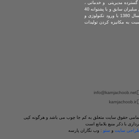
اس سیستم گسترده مدیریتی و خدماتی ،
افزایش تولید و ارائه طرح های نوین در این زمینه تاسیس گردید. این مرکز با حضور تنی چند از مدیران موفق مبلیران سابق و با پشتوانه 40
سال تجربه کاری در صنعت چوب ایران توانسته است در راستای پیشرفت صنعت در کشور گام بردارد. از سال 1380 با ورود تکنولوژی و
ت به مکانیزه کردن تولیدات
info@kamjachoob.net
kamjachoob.ir
مامی حقوق سایت متعلق به کم جا چوب می باشد و هرگونه کپی
رداری با ذکر منبع بلامانع است
راحی سایت
و
سئو
: وب نگاران پارسه