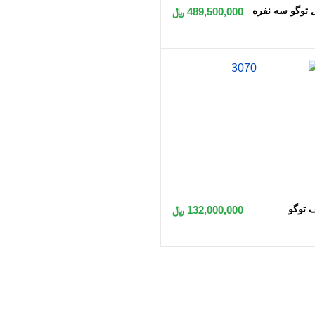
 توگو سه نفره
489,500,000 ﷼
اضافه به سبد
 توگو
132,000,000 ﷼