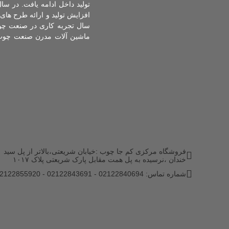
ماشین آلات مدرن صنعت چوب ب
فروشگاه مرکزی کم جا چوب :خیابان شریعتی،بالاتر از پل سید
خندان ،نرسیده به پل همت مقابل پارک شریعتی پلاک ۱۰۱۷
شماره تماس: 02122840694 - 02122843691 - 02122855920