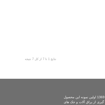
نتایج 1 تا 7 از کل 7 نتیجه
ایده تولید تخت تاشوی دیواری برای اولین بار در ایران توسط مدیریت شرکت کم جا چوب ارائه شد و در سال 1369 اولین نمونه این محصول
نی طراحی و تولید گردید. تولید تخت تاشو از سال 1374 آغاز و سال 1375 با بهره گیری از یراق آلات و جک های