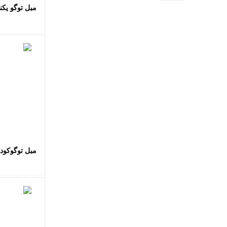
مبل توگو یکن
اضافه
مبل توگوکود