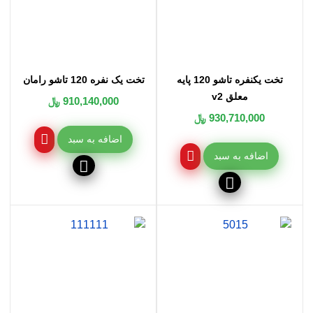
تخت یکنفره تاشو 120 پایه
تخت یک نفره 120 تاشو رامان
معلق v2
910,140,000 ﷼
930,710,000 ﷼
اضافه به سبد
اضافه به سبد