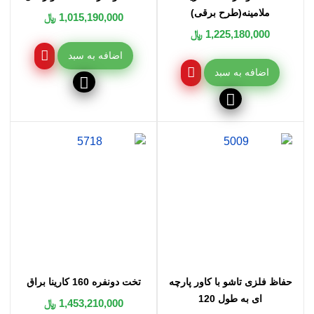
ملامینه(طرح برقی)
1,015,190,000 ﷼
1,225,180,000 ﷼
اضافه به سبد
اضافه به سبد
حفاظ فلزی تاشو با کاور پارچه
تخت دونفره 160 کارینا براق
ای به طول 120
1,453,210,000 ﷼