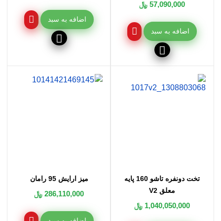
57,090,000 ﷼
اضافه به سبد
اضافه به سبد
تخت دونفره تاشو 160 پایه
میز ارایش 95 رامان
معلق V2
286,110,000 ﷼
1,040,050,000 ﷼
اضافه به سبد