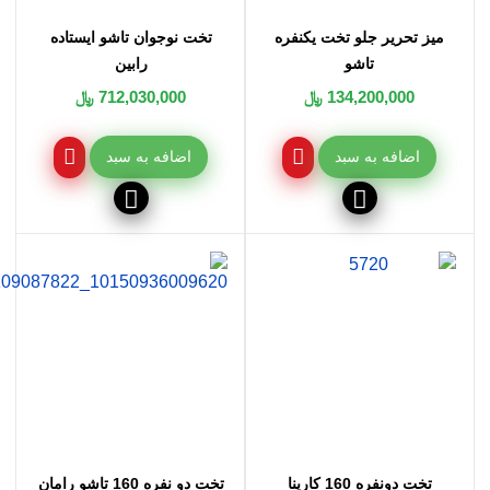
میز تحریر جلو تخت یکنفره
تخت نوجوان تاشو ایستاده
تاشو
رابین
134,200,000 ﷼
712,030,000 ﷼
اضافه به سبد
اضافه به سبد
تخت دونفره 160 کارینا
تخت دو نفره 160 تاشو رامان