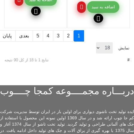
اضافه به سبد
1
2
3
4
5
بعدی
پایان
نمایش
#
نتایج 1 تا 18 از کل 90 نتیجه
دربـــاره مجمــــوعه کمجا چــــوب
ایده تولید تخت تاشوی دیواری برای اولین بار در ایران توسط مدیریت شرکت
کم جا چوب ارائه شد و در سال 1369 اولین نمونه این محصول با استفاده از
جک های آلمانی طراحی و تولید گردید. تولید تخت تاشو از سال 1374 آغاز و
سال 1375 با بهره گیری از یراق آلات و جک های تولید داخل ادامه یافت. در