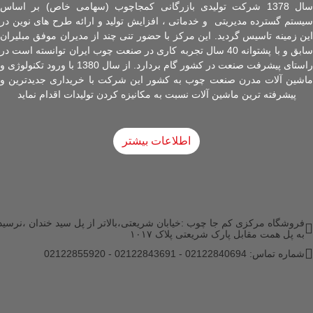
سال 1378 شرکت تولیدی بازرگانی کمجاچوب (سهامی خاص) بر اساس
سیستم گسترده مدیریتی و خدماتی ، افزایش تولید و ارائه طرح های نوین در
این زمینه تاسیس گردید. این مرکز با حضور تنی چند از مدیران موفق مبلیران
سابق و با پشتوانه 40 سال تجربه کاری در صنعت چوب ایران توانسته است در
راستای پیشرفت صنعت در کشور گام بردارد. از سال 1380 با ورود تکنولوژی و
ماشین آلات مدرن صنعت چوب به کشور این شرکت با خریداری جدیدترین و
پیشرفته ترین ماشین آلات نسبت به مکانیزه کردن تولیدات اقدام نماید
اطلاعات بیشتر
فروشگاه مرکزی کم جا چوب :خیابان شریعتی،بالاتر از پل سید خندان ،نرسید
به پل همت مقابل پارک شریعتی پلاک ۱۰۱۷
شماره تماس: 02122840694 - 02122843691 - 02122855920