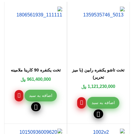
تخت تاشو یکنفره رابین (با میز
تخت یکنفره 90 کارینا ملامینه
تحریر)
961,400,000 ﷼
1,121,230,000 ﷼
اضافه به سبد
اضافه به سبد