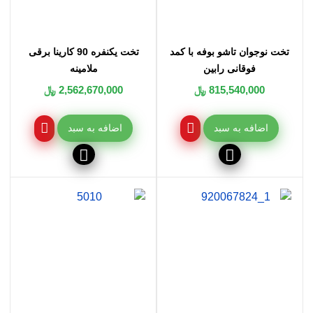
تخت نوجوان تاشو بوفه با کمد
تخت یکنفره 90 کارینا برقی
فوقانی رابین
ملامینه
815,540,000 ﷼
2,562,670,000 ﷼
اضافه به سبد
اضافه به سبد