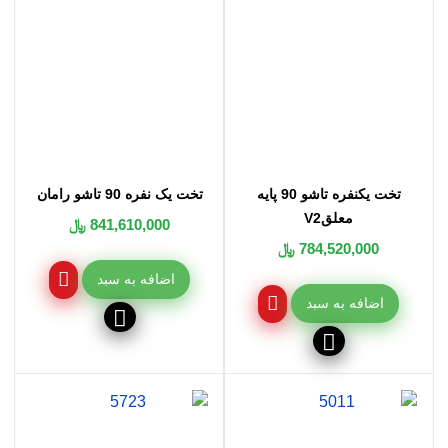
تخت یکنفره تاشو 90 پایه
تخت یک نفره 90 تاشو رامان
معلقV2
841,610,000 ﷼
784,520,000 ﷼
اضافه به سبد
اضافه به سبد