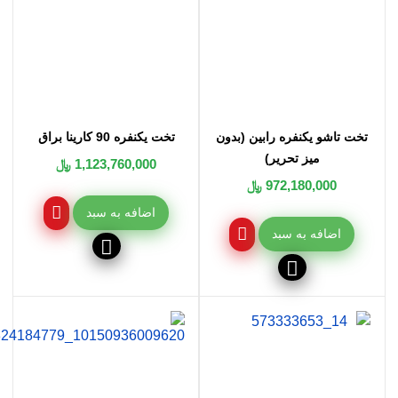
تخت تاشو یکنفره رابین (بدون
تخت یکنفره 90 کارینا براق
میز تحریر)
1,123,760,000 ﷼
972,180,000 ﷼
اضافه به سبد
اضافه به سبد