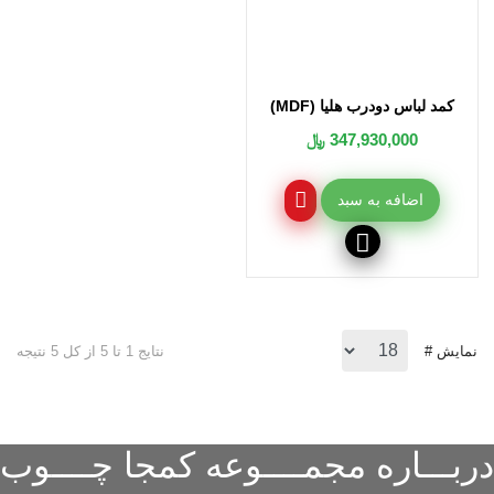
کمد لباس دودرب هلیا (MDF)
347,930,000 ﷼
اضافه به سبد
نمایش #
نتایج 1 تا 5 از کل 5 نتیجه
دربـــاره مجمــــوعه کمجا چــــوب