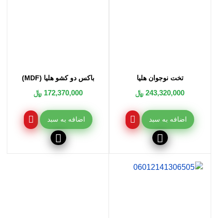
تخت نوجوان هلیا
باکس دو کشو هلیا (MDF)
243,320,000 ﷼
172,370,000 ﷼
اضافه به سبد
اضافه به سبد