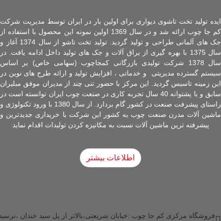
ایده تولید تخت تاشوی دیواری برای اولین بار در ایران توسط مدیریت شرکت
کم جا چوب ارائه شد و در سال 1369 اولین نمونه این محصول با استفاده از
جک های آلمانی طراحی و تولید گردید. تولید تخت تاشو از سال 1374 آغاز و
سال 1375 با بهره گیری از یراق آلات و جک های تولید داخل ادامه یافت. در
سال 1378 شرکت تولیدی بازرگانی کمجاچوب (سهامی خاص) بر اساس
سیستم گسترده مدیریتی و خدماتی ، افزایش تولید و ارائه طرح های نوین در
این زمینه تاسیس گردید. این مرکز با حضور تنی چند از مدیران موفق مبلیران
سابق و با پشتوانه 40 سال تجربه کاری در صنعت چوب ایران توانسته است در
راستای پیشرفت صنعت در کشور گام بردارد. از سال 1380 با ورود تکنولوژی و
ماشین آلات مدرن صنعت چوب به کشور این شرکت با خریداری جدیدترین و
پیشرفته ترین ماشین آلات نسبت به مکانیزه کردن تولیدات اقدام نماید
اطلاعات بیشتر
فروشگاه مرکزی کم جا چوب :خیابان شریعتی،بالاتر از پل سید خندان ،نرسید